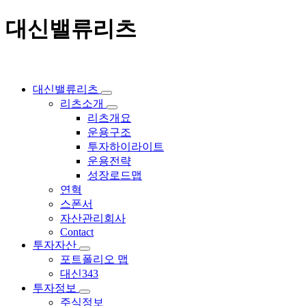
대신밸류리츠
대신밸류리츠
리츠소개
리츠개요
운용구조
투자하이라이트
운용전략
성장로드맵
연혁
스폰서
자산관리회사
Contact
투자자산
포트폴리오 맵
대신343
투자정보
주식정보