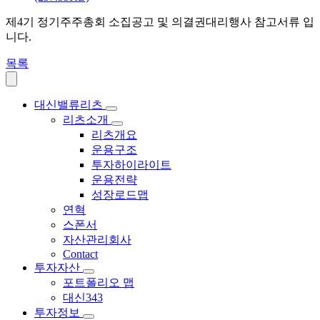
제4기 정기주주총회 소집공고 및 의결권대리행사 참고서류 입
니다.
목록
대신밸류리츠
리츠소개
리츠개요
운용구조
투자하이라이트
운용전략
성장로드맵
연혁
스폰서
자산관리회사
Contact
투자자산
포트폴리오 맵
대신343
투자정보