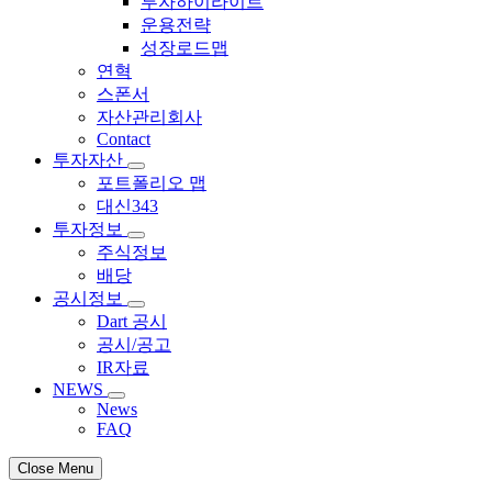
투자하이라이트
운용전략
성장로드맵
연혁
스폰서
자산관리회사
Contact
투자자산
포트폴리오 맵
대신343
투자정보
주식정보
배당
공시정보
Dart 공시
공시/공고
IR자료
NEWS
News
FAQ
Close Menu