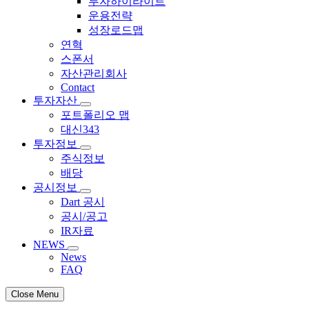
투자하이라이트
운용전략
성장로드맵
연혁
스폰서
자산관리회사
Contact
투자자산
포트폴리오 맵
대신343
투자정보
주식정보
배당
공시정보
Dart 공시
공시/공고
IR자료
NEWS
News
FAQ
Close Menu