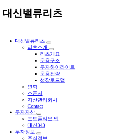
대신밸류리츠
대신밸류리츠
리츠소개
리츠개요
운용구조
투자하이라이트
운용전략
성장로드맵
연혁
스폰서
자산관리회사
Contact
투자자산
포트폴리오 맵
대신343
투자정보
주식정보