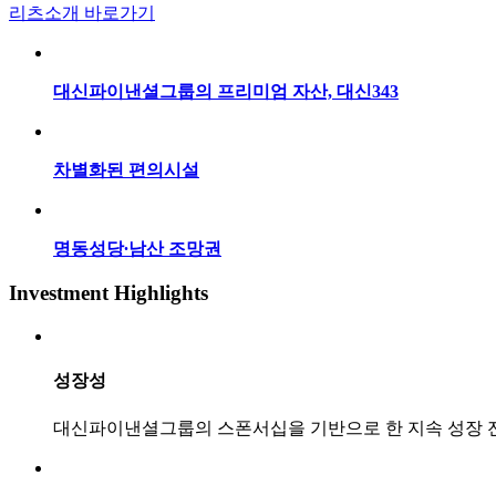
리츠소개 바로가기
대신파이낸셜그룹의 프리미엄 자산, 대신343
차별화된 편의시설
명동성당∙남산 조망권
Investment Highlights
성장성
대신파이낸셜그룹의 스폰서십을 기반으로 한 지속 성장 