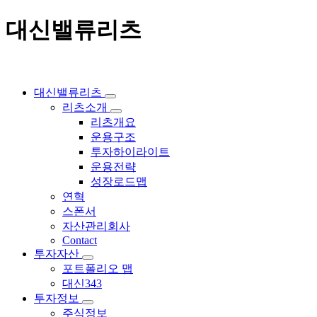
대신밸류리츠
대신밸류리츠
리츠소개
리츠개요
운용구조
투자하이라이트
운용전략
성장로드맵
연혁
스폰서
자산관리회사
Contact
투자자산
포트폴리오 맵
대신343
투자정보
주식정보