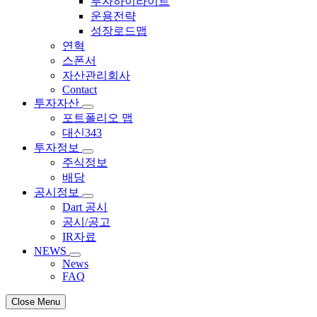
투자하이라이트
운용전략
성장로드맵
연혁
스폰서
자산관리회사
Contact
투자자산
포트폴리오 맵
대신343
투자정보
주식정보
배당
공시정보
Dart 공시
공시/공고
IR자료
NEWS
News
FAQ
Close Menu